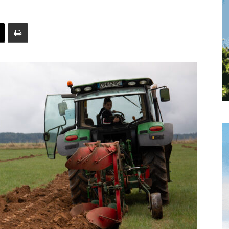
toute
l'info
locale
–