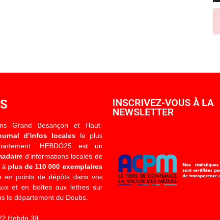
OS
INSCRIVEZ-VOUS À LA
NEWSLETTER
ons Grand Besançon et Haut-
ournal d’infos locales
le plus
épartement. HEBDO25 est un
madaire
d’informations locales de
é à
plus de 110 000 exemplaires
 en points de dépôts dans vos
x et en boîtes aux lettres sur
s le département du Doubs.
22 Hebdo 39