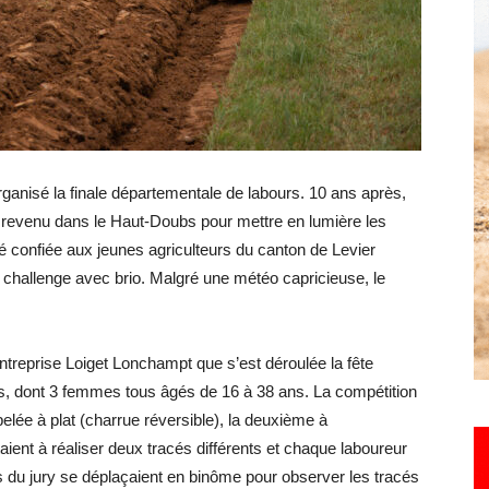
Hebdo25
ganisé la finale départementale de labours.
10 ans après,
 revenu dans le Haut-Doubs pour mettre en lumière les
é confiée aux jeunes agriculteurs du canton de Levier
e challenge avec brio.
Malgré une météo capricieuse, le
entreprise
Loiget
Lonchampt
que s’est déroulée la fête
nts, dont 3 femmes tous âgés de 16 à 38 ans.
La compétition
elée à plat
(charrue réversible)
, la deuxième à
ent à réaliser deux tracés différents et chaque laboureur
u jury se déplaçaient en binôme pour observer les tracés