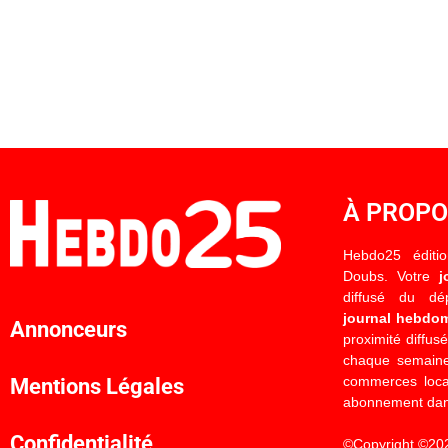
À PROP
Hebdo25 éditi
Doubs. Votre
j
diffusé du d
journal hebdo
Annonceurs
proximité diffus
chaque semaine
commerces locau
Mentions Légales
abonnement dan
Confidentialité
©Copyright ©20