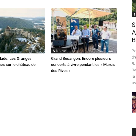
B
S
A
B
Po
A la Une
d’
lade. Les Granges
Grand Besançon. Encore plusieurs
Ba
es sur le château de
concerts à vivre pendant les « Mardis
Be
des Rives »
la
av