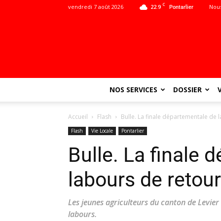
C
vendredi 7 août 2026
22.9
Nous
Pontarlier
NOS SERVICES
DOSSIER
Accueil
Flash
Bulle. La finale départementale de
Flash
Vie Locale
Pontarlier
Bulle. La finale 
labours de retou
Les jeunes agriculteurs du canton de Levier
labours.