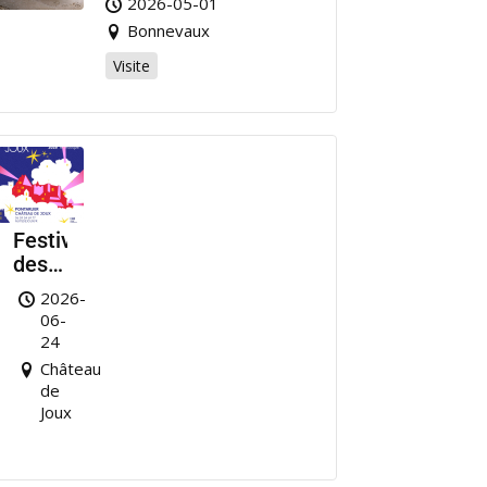
2026-05-01
Bonnevaux
Visite
Festival
des
Nuits
2026-
de
06-
Joux
24
Château
de
Joux