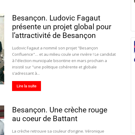
Besançon. Ludovic Fagaut
présente un projet global pour
l’attractivité de Besançon
Ludovic Fagaut a nommé son projet "Besançon
Confluence"… et au milieu coule une rivière ! Le candidat
à l'élection municipale bisontine en mars prochain a
insisté sur "une politique cohérente et globale
s’adressant à...
Lire la suite
Besançon. Une crèche rouge
au coeur de Battant
La crèche retrouve sa couleur d’origine. Véronique