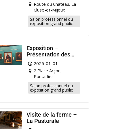
Pontarlier
Route du Château, La
Cluse-et-Mijoux
Salon professionnel ou
exposition grand public
Exposition –
Présentation des
portraits de militaire
2026-01-01
restaurés à
2 Place Arçon,
Pontarlier
Pontarlier
Salon professionnel ou
exposition grand public
Visite de la ferme –
La Pastorale