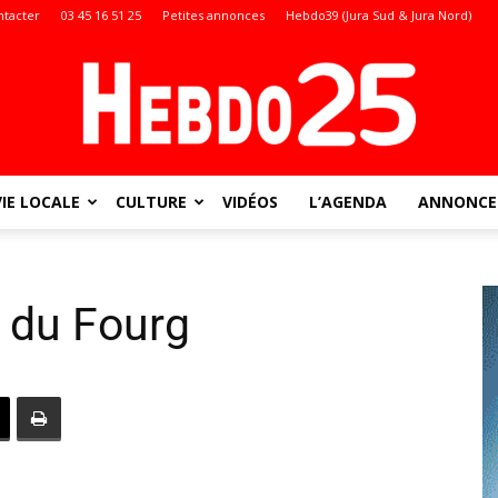
ntacter
03 45 16 51 25
Petites annonces
Hebdo39 (Jura Sud & Jura Nord)
VIE LOCALE
CULTURE
VIDÉOS
L’AGENDA
ANNONCES
Doubs
 du Fourg
: