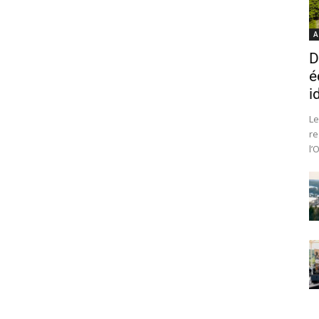
A
D
é
i
Le
re
l’