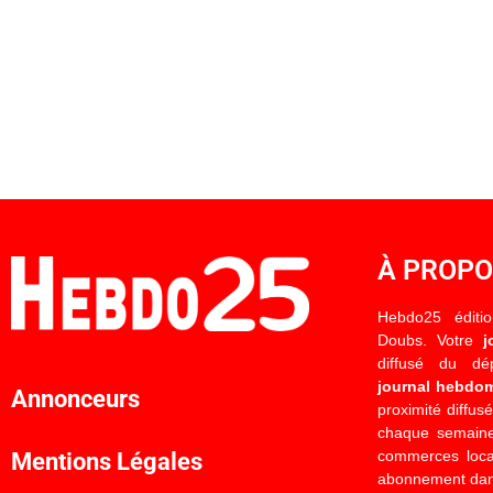
À PROP
Hebdo25 éditi
Doubs. Votre
j
diffusé du d
journal hebdo
Annonceurs
proximité diffus
chaque semaine
commerces locau
Mentions Légales
abonnement dan