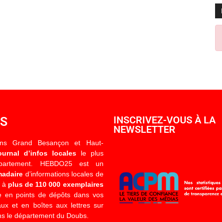
OS
INSCRIVEZ-VOUS À LA
NEWSLETTER
ons Grand Besançon et Haut-
ournal d’infos locales
le plus
épartement. HEBDO25 est un
madaire
d’informations locales de
é à
plus de 110 000 exemplaires
 en points de dépôts dans vos
x et en boîtes aux lettres sur
s le département du Doubs.