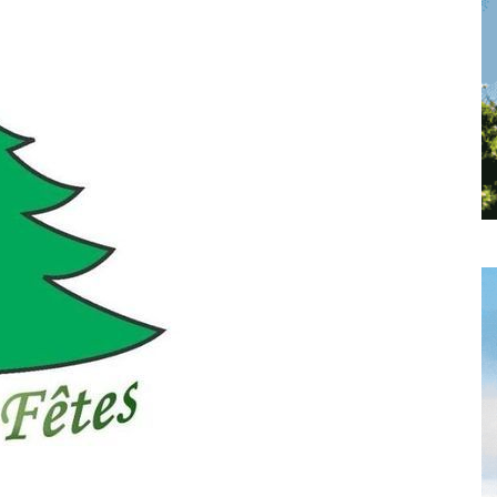
toute
l'info
locale
–