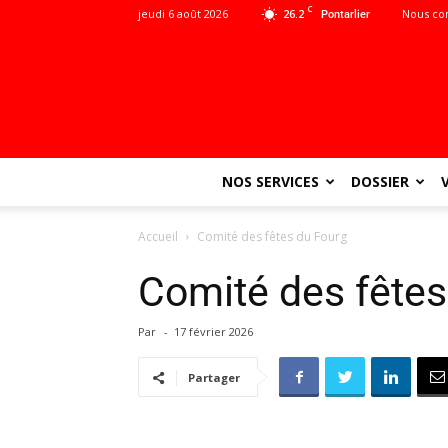
C
jeudi 6 août 2026
26.2
Nous co
Pontarlier
NOS SERVICES
DOSSIER
Accueil
Comité des fêtes du Fourg
Comité des fêtes
Par
-
17 février 2026
Partager