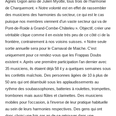
Agnès Gigon ainsi de Julien Myotte, tous trois de l’harmonie
de Charquemont. « Notre volonté est en effet de rassembler
des musiciens des harmonies du secteur, ce qui est le cas
puisque nos membres viennent d’un vaste secteur qui va de
Pont-de-Roide à Grand-Combe-Châteleu ». Objectif, créer une
véritable clique comme il en existe très peu de ce côté ci de la
frontière, contrairement à nos voisins suisses. « Notre seule
sortie annuelle sera pour le Carnaval de Maiche. C’est
uniquement pour ce rendez-vous que les Frappas Doubs
existent ». Après une première participation l’an dernier avec
35 musiciens, ils étaient déjà 58 il y a quelques semaines sous
les confettis maîchois. Des personnes âgées de 10 à plus de
50 ans qui ont déambulé sous les applaudissements au
rythme des soubassophones, batteries à roulettes, trompettes,
trombones mais aussi flûtes et clarinettes. Des musiciens
mobiles pour l’occasion, à l’inverse de leur pratique habituelle
au sein de leurs harmonies respectives. Des gens qui ont
donc choisi une fois par an de se retrouver dans une