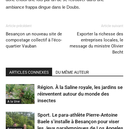
ambiance frappa dingue dans le Doubs.
Article précédent
Article suivant
Besançon un nouveau site de
Exporter la richesse des
compostage collectif à l’éco-
entreprises locales, le
quartier Vauban
message du ministre Olivier
Becht
ARTICLES CONNEXES
DU MÊME AUTEUR
Région. À la Saline royale, les jardins se
réinventent autour du monde des
insectes
A la Une
Sport. Le para-athlète Pierre-Antoine
Baele s’installe à Besançon pour viser
les Jeux paralympiques de Los Angeles
Besançon