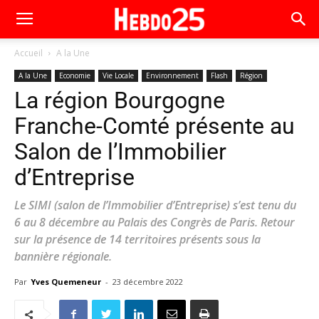
Accueil
A la Une
A la Une
Economie
Vie Locale
Environnement
Flash
Région
La région Bourgogne
Franche-Comté présente au
Salon de l’Immobilier
d’Entreprise
Le SIMI (salon de l’Immobilier d’Entreprise) s’est tenu du
6 au 8 décembre au Palais des Congrès de Paris. Retour
sur la présence de 14 territoires présents sous la
bannière régionale.
Par
Yves Quemeneur
-
23 décembre 2022