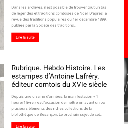
toute
Dans les archives, il est possible de trouver tout un tas
de légendes et traditions comtoises de Noël. D’après la
revue des traditions populaires du 1er décembre 1899,
publiée par la Société des traditions...
Lire la suite
l'info
Rubrique. Hebdo Histoire. Les
estampes d’Antoine Lafréry,
locale
éditeur comtois du XVIe siècle
Depuis une dizaine d’années, la manifestation « 1
heure/1 livre » est l’occasion de mettre en avant un ou
plusieurs éléments des riches collections de la
–
bibliothèque de Besançon. Le prochain sujet de cet...
Lire la suite