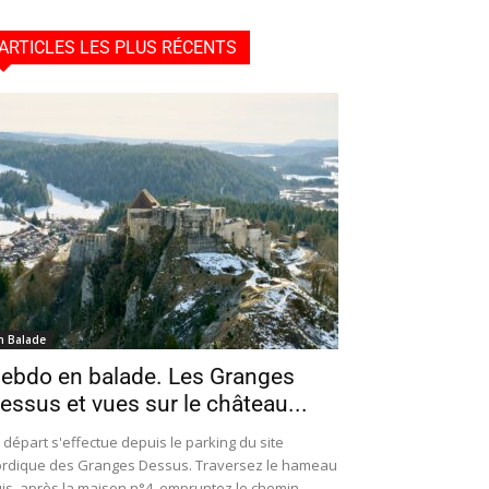
ARTICLES LES PLUS RÉCENTS
n Balade
ebdo en balade. Les Granges
essus et vues sur le château...
 départ s'effectue depuis le parking du site
rdique des Granges Dessus. Traversez le hameau
is, après la maison n°4, empruntez le chemin