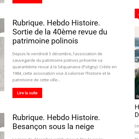
Rubrique. Hebdo Histoire.
Hebdo25
Sortie de la 40ème revue du
patrimoine polinois
Depuis le vendredi 5 décembre, l’association de
sauvegarde du patrimoine polinois présente sa
quarantième revue à la Séquanaise (Poligny). Créée en
1984, cette association vise à valoriser l’histoire et le
patrimoine de cette ville...
Lire la suite
E
H
D
Rubrique. Hebdo Histoire.
Besançon sous la neige
Le
no
pu