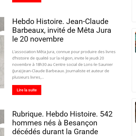
Hebdo Histoire. Jean-Claude
Barbeaux, invité de Mêta Jura
le 20 novembre
L’association Mêta Jura, connue pour produire des livres
d’histoire de qualité sur la région, invite le jeudi 20
novembre à 18h30 au Centre social de Lons-le-Saunier
(Jura) Jean-Claude Barbeaux. Journaliste et auteur de
plusieurs livres,...
Lire la suite
Rubrique. Hebdo Histoire. 542
hommes nés à Besançon
décédés durant la Grande