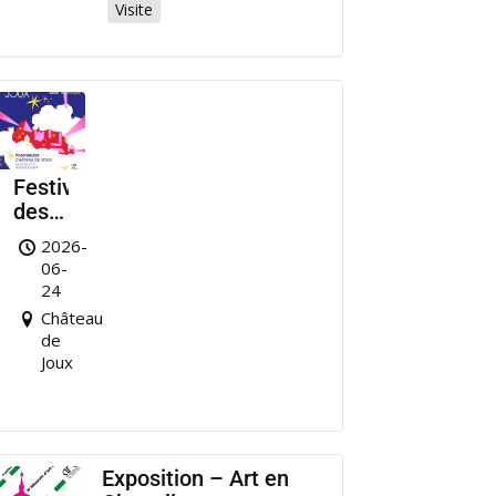
Visite
Festival
des
Nuits
2026-
de
06-
Joux
24
Château
de
Joux
Exposition – Art en