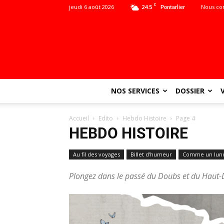
C
jeudi 6 août 2026
24.5
Nous co
Pontarlier
NOS SERVICES
DOSSIER
Accueil
Edito
Hebdo Histoire
Page 4
HEBDO HISTOIRE
Au fil des voyages
Billet d'humeur
Comme un lun
Plongez dans le passé du Doubs et du Haut-Do