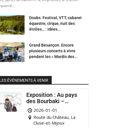
pierré...
Doubs. Festival, VTT, cabaret
équestre, cirque, nuit des
étoiles… : idées...
Grand Besançon. Encore
plusieurs concerts à vivre
pendant les « Mardis des...
LES ÉVÉNEMENTS À VENIR
Exposition : Au pays
des Bourbaki –
Musée Municipal
2026-01-01
Pontarlier
Route du Château, La
Cluse-et-Mijoux