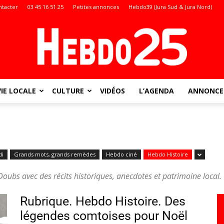
ntacter
03 45 16 51 25
Petites annonces
Hebdo39 (Jura Sud & Jura Nord)
VIE LOCALE
CULTURE
VIDÉOS
L’AGENDA
ANNONCES
Doubs
di
Grands mots, grands remèdes
Hebdo ciné
Hebdo Histoire
:
ubs avec des récits historiques, anecdotes et patrimoine local.
Rubrique. Hebdo Histoire. Des
légendes comtoises pour Noël