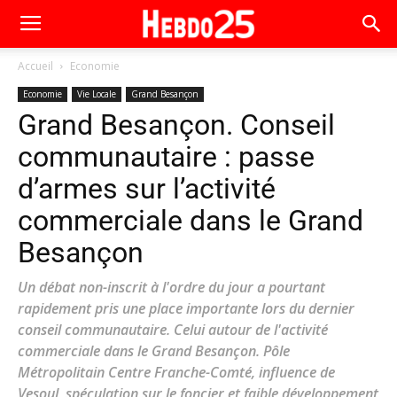
Accueil
Economie
Economie
Vie Locale
Grand Besançon
Grand Besançon. Conseil
communautaire : passe
d’armes sur l’activité
commerciale dans le Grand
Besançon
Un débat non-inscrit à l'ordre du jour a pourtant
rapidement pris une place importante lors du dernier
conseil communautaire. Celui autour de l'activité
commerciale dans le Grand Besançon. Pôle
Métropolitain Centre Franche-Comté, influence de
Vesoul, spéculation sur le foncier et faible développement