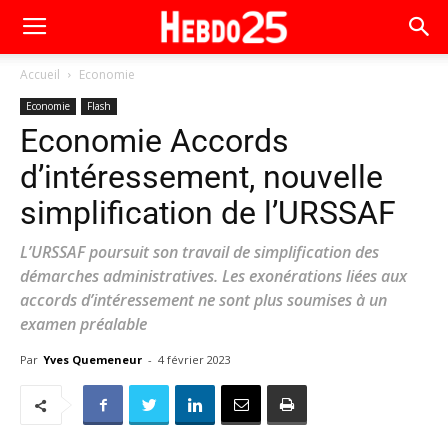
Accueil
Economie
Economie
Flash
Economie Accords
d’intéressement, nouvelle
simplification de l’URSSAF
L’URSSAF poursuit son travail de simplification des
démarches administratives. Les exonérations liées aux
accords d’intéressement ne sont plus soumises à un
examen préalable
Par
Yves Quemeneur
-
4 février 2023