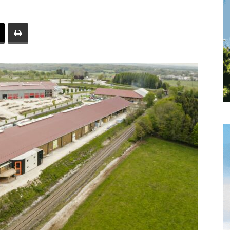
toute
l'info
locale
–