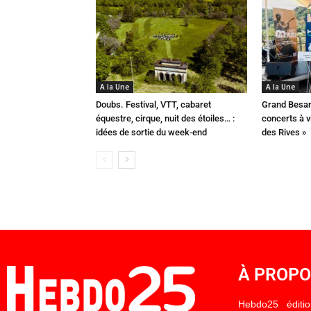
A la Une
A la Une
Doubs. Festival, VTT, cabaret
Grand Besan
équestre, cirque, nuit des étoiles… :
concerts à v
idées de sortie du week-end
des Rives »
À PROP
Hebdo25 éditi