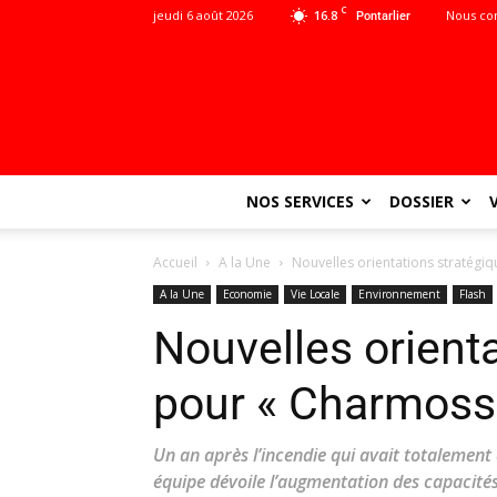
C
jeudi 6 août 2026
16.8
Nous co
Pontarlier
NOS SERVICES
DOSSIER
Accueil
A la Une
Nouvelles orientations stratégi
A la Une
Economie
Vie Locale
Environnement
Flash
Nouvelles orient
pour « Charmoss
Un an après l’incendie qui avait totalement
équipe dévoile l’augmentation des capacité