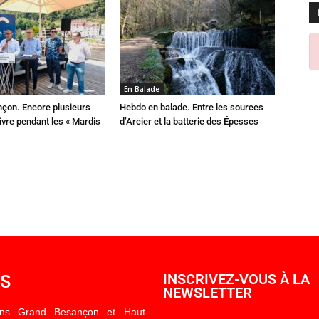
En Balade
çon. Encore plusieurs
Hebdo en balade. Entre les sources
ivre pendant les « Mardis
d’Arcier et la batterie des Épesses
OS
INSCRIVEZ-VOUS À LA
NEWSLETTER
ons Grand Besançon et Haut-