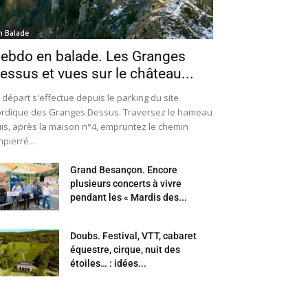
n Balade
ebdo en balade. Les Granges
essus et vues sur le château...
 départ s'effectue depuis le parking du site
rdique des Granges Dessus. Traversez le hameau
is, après la maison n°4, empruntez le chemin
pierré...
Grand Besançon. Encore
plusieurs concerts à vivre
pendant les « Mardis des...
Doubs. Festival, VTT, cabaret
équestre, cirque, nuit des
étoiles… : idées...