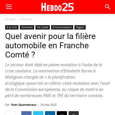
Accueil
A la Une
A la Une
Economie
Vie Locale
Environnement
Région
Quel avenir pour la filière
automobile en Franche
Comté ?
Le secteur était déjà en pleine mutation à l’aube de la
crise sanitaire. La nomination d’Elisabeth Borne à
Matignon chargée de « la planification
écologique »pourrait accélérer cette mutation avec l’aval
de la Commission européenne, au risque de mettre en
péril de nombreuses PME et TPE du territoire comtois.
Par
Yves Quemeneur
-
24 mai 2022