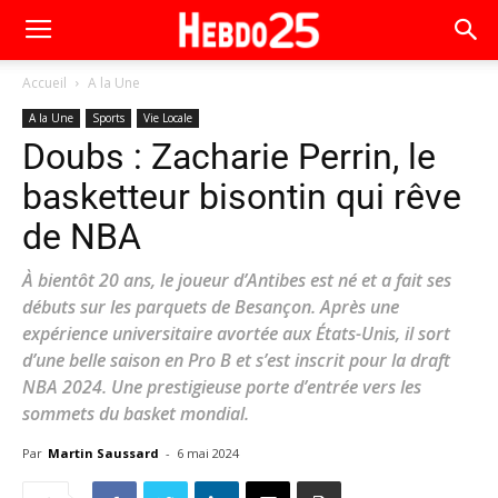
Accueil
A la Une
A la Une
Sports
Vie Locale
Doubs : Zacharie Perrin, le
basketteur bisontin qui rêve
de NBA
À bientôt 20 ans, le joueur d’Antibes est né et a fait ses
débuts sur les parquets de Besançon. Après une
expérience universitaire avortée aux États-Unis, il sort
d’une belle saison en Pro B et s’est inscrit pour la draft
NBA 2024. Une prestigieuse porte d’entrée vers les
sommets du basket mondial.
Par
Martin Saussard
-
6 mai 2024