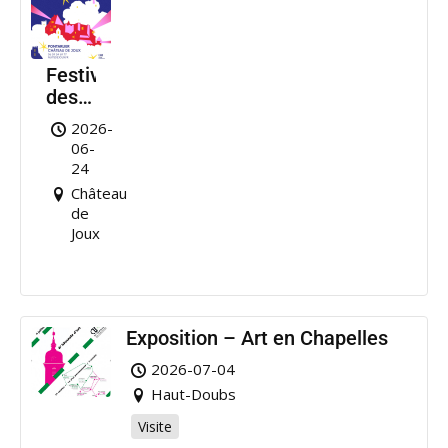
Festival
des
Nuits
2026-
de
06-
Joux
24
Château
de
Joux
Exposition – Art en Chapelles
2026-07-04
Haut-Doubs
Visite