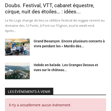
Doubs. Festival, VTT, cabaret équestre,
cirque, nuit des étoiles… : idées...
Le No Logo change de lieu Le célèbre festival de reggae revient au
domaine des 12 Ponts, à Pont sur l’Ognon, tout le week-end.
Après...
Grand Besançon. Encore plusieurs concerts à
vivre pendant les « Mardis des...
Hebdo en balade. Les Granges Dessus et
vues sur le château...
LES ÉVÉNEMENTS À VENIR
Il n’y a actuellement aucun évènement.