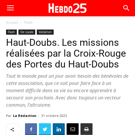
Accueil
Flash
Flash
Vie Locale
Valdahon
Haut-Doubs. Les missions
réalisées par la Croix-Rouge
des Portes du Haut-Doubs
Tout le monde peut un jour avoir besoin des bénévoles de
cette association, que ce soit pour faire face à un
moment difficile dans sa vie ou encore apprendre à
secourir son prochain. Avec donc toujours un vecteur
commun, l’altruisme.
Par
La Rédaction
-
31 octobre 2023