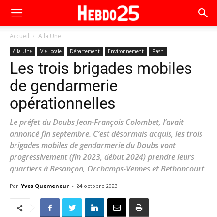
Accueil
A la Une
A la Une
Vie Locale
Département
Environnement
Flash
Les trois brigades mobiles
de gendarmerie
opérationnelles
Le préfet du Doubs Jean-François Colombet, l’avait
annoncé fin septembre. C’est désormais acquis, les trois
brigades mobiles de gendarmerie du Doubs vont
progressivement (fin 2023, début 2024) prendre leurs
quartiers à Besançon, Orchamps-Vennes et Bethoncourt.
Par
Yves Quemeneur
-
24 octobre 2023