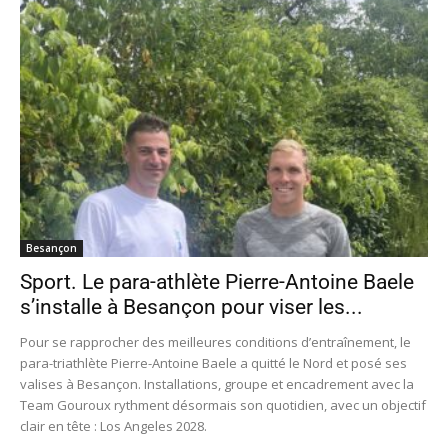
Besançon
Sport. Le para-athlète Pierre-Antoine Baele
s’installe à Besançon pour viser les...
Pour se rapprocher des meilleures conditions d’entraînement, le
para-triathlète Pierre-Antoine Baele a quitté le Nord et posé ses
valises à Besançon. Installations, groupe et encadrement avec la
Team Gouroux rythment désormais son quotidien, avec un objectif
clair en tête : Los Angeles 2028.