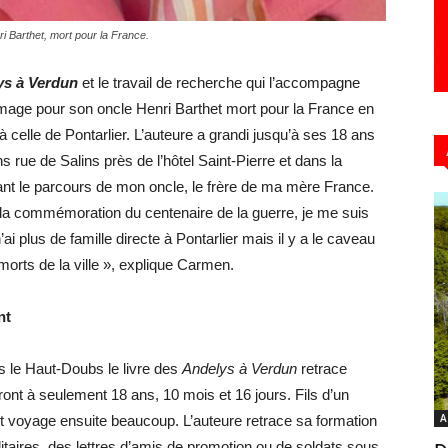
i Barthet, mort pour la France.
ys à Verdun
et le travail de recherche qui l’accompagne
ge pour son oncle Henri Barthet mort pour la France en
à celle de Pontarlier. L’auteure a grandi jusqu’à ses 18 ans
 rue de Salins près de l’hôtel Saint-Pierre et dans la
çant le parcours de mon oncle, le frère de ma mère France.
 commémoration du centenaire de la guerre, je me suis
i plus de famille directe à Pontarlier mais il y a le caveau
orts de la ville », explique Carmen.
nt
s le Haut-Doubs le livre des
Andelys à Verdun
retrace
ront à seulement 18 ans, 10 mois et 16 jours. Fils d’un
A
et voyage ensuite beaucoup. L’auteure retrace sa formation
litaires, des lettres d’amis de promotion ou de soldats sous