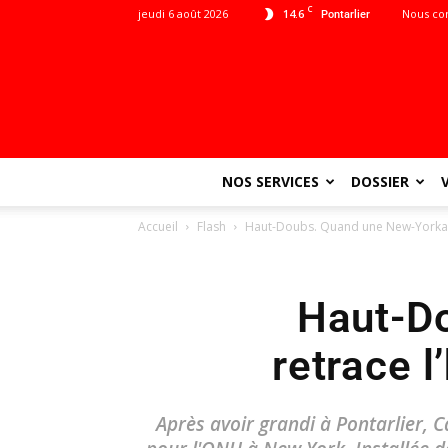
C
jeudi 6 août 2026
14.6
Nous co
Pontarlier
NOS SERVICES
DOSSIER
Accueil
Flash
Haut-Doubs. Quand une New-Yorkaise 
Haut-D
retrace l
Après avoir grandi à Pontarlier, 