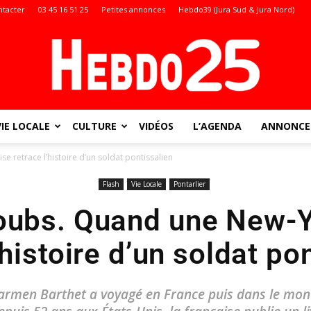
ntacter
03 45 16 51 25
Petites annonces
Hebdo39 (Jura Sud & Jura Nord)
VIE LOCALE
CULTURE
VIDÉOS
L’AGENDA
ANNONCES
Doubs
retrace l’histoire d’un soldat pontissalien
Flash
Vie Locale
Pontarlier
oubs. Quand une New-Y
:
’histoire d’un soldat po
Carmen Barthet a voyagé en France puis dans le mon