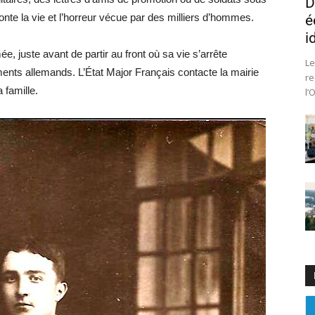
D
raconte la vie et l’horreur vécue par des milliers d’hommes.
é
i
mée, juste avant de partir au front où sa vie s’arrête
Le
nts allemands. L’État Major Français contacte la mairie
re
 famille.
l’