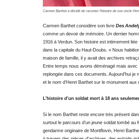
Carmen Barthet a décidé de raconter l'histoire de son oncle Henr
Carmen Barthet considère son livre
Des Andel
comme un devoir de mémoire. Un dernier homma
1916 à Verdun. Son histoire est intimement liée 
dans la capitale du Haut-Doubs. « Nous habitions
maison de famille, il y avait des archives retra
Entre temps nous avons déménagé mais avec la
replongée dans ces documents. Aujourd’hui je n’a
et le nom d’Henri Barthet sur le monument aux m
L’histoire d’un soldat mort à 18 ans seuleme
Si le nom Barthet reste encore très présent dan
surtout le parcours d’un jeune soldat tombé au f
gendarme originaire de Montflovin, Henri Barth
à travers des pièces d’archives, des extraits mi