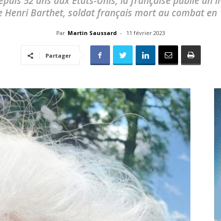
puis 52 ans aux États-Unis, la française publie un 
toute
e Henri Barthet, soldat français mort au combat en 
Par
Martin Saussard
-
11 février 2023
Partager
l'info
locale
–