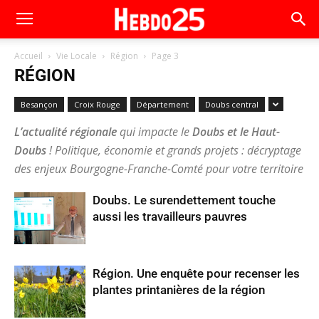
Accueil
Vie Locale
Région
Page 3
RÉGION
Besançon
Croix Rouge
Département
Doubs central
L’actualité régionale
qui impacte le
Doubs et le Haut-
Doubs
! Politique, économie et grands projets : décryptage
des enjeux Bourgogne-Franche-Comté pour votre territoire
Doubs. Le surendettement touche
aussi les travailleurs pauvres
Région. Une enquête pour recenser les
plantes printanières de la région